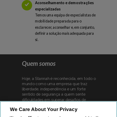
Aconselhamento e demostrações
especializadas
Temos uma equipa de especialistas de
mobilidade preparada para o
esclarecer, aconselhar e, em conjunto,
definir a solução mais adequada para
si.
Quem somos
Hoje, a Stannah é reconhecida, em todo o
mundo como uma empresa que traz
liberdade, independência e um forte
sentido de segurança a quem sente
dificuldades em superar desafios de
mobilidade todos os dias.
We Care About Your Privacy
Por tudo isto, podemos orgulhar-nos