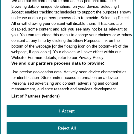
We and our
55
partners store and access personal data, like
que
"Connosco, a vida é mais fácil"
browsing data or unique identifiers, on your device. Selecting I
Accept enables tracking technologies to support the purposes shown
Por ser uma empresa familiar, ao
under we and our partners process data to provide. Selecting Reject
All or withdrawing your consent will disable them. If trackers are
invés de ser suportada por bancários
disabled, some content and ads you see may not be as relevant to
e acionistas, podemos funcionar à
you. You can resurface this menu to change your choices or withdraw
nossa maneira, sempre fiéis aos
consent at any time by clicking the Show Purposes link on the
nossos clientes, sempre cumprindo o
bottom of the webpage [or the floating icon on the bottom-left of the
que prometemos.
webpage, if applicable] .Your choices will have effect within our
Website. For more details, refer to our Privacy Policy.
We and our partners process data to provide:
Use precise geolocation data. Actively scan device characteristics
for identification. Store and/or access information on a device.
Personalised advertising and content, advertising and content
measurement, audience research and services development.
List of Partners (vendors)
1.000.000
elevadores
I Accept
Reject All